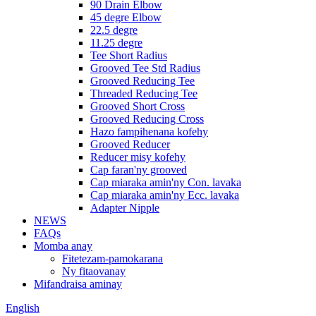
90 Drain Elbow
45 degre Elbow
22.5 degre
11.25 degre
Tee Short Radius
Grooved Tee Std Radius
Grooved Reducing Tee
Threaded Reducing Tee
Grooved Short Cross
Grooved Reducing Cross
Hazo fampihenana kofehy
Grooved Reducer
Reducer misy kofehy
Cap faran'ny grooved
Cap miaraka amin'ny Con. lavaka
Cap miaraka amin'ny Ecc. lavaka
Adapter Nipple
NEWS
FAQs
Momba anay
Fitetezam-pamokarana
Ny fitaovanay
Mifandraisa aminay
English