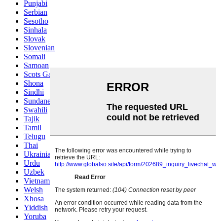
Punjabi
Serbian
Sesotho
Sinhala
Slovak
Slovenian
Somali
Samoan
Scots Gaelic
Shona
Sindhi
Sundanese
Swahili
Tajik
Tamil
Telugu
Thai
Ukrainian
Urdu
Uzbek
Vietnamese
Welsh
Xhosa
Yiddish
Yoruba