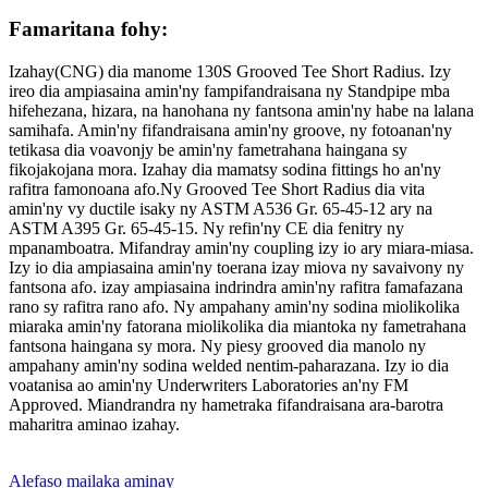
Famaritana fohy:
Izahay(CNG) dia manome 130S Grooved Tee Short Radius. Izy
ireo dia ampiasaina amin'ny fampifandraisana ny Standpipe mba
hifehezana, hizara, na hanohana ny fantsona amin'ny habe na lalana
samihafa. Amin'ny fifandraisana amin'ny groove, ny fotoanan'ny
tetikasa dia voavonjy be amin'ny fametrahana haingana sy
fikojakojana mora. Izahay dia mamatsy sodina fittings ho an'ny
rafitra famonoana afo.Ny Grooved Tee Short Radius dia vita
amin'ny vy ductile isaky ny ASTM A536 Gr. 65-45-12 ary na
ASTM A395 Gr. 65-45-15. Ny refin'ny CE dia fenitry ny
mpanamboatra. Mifandray amin'ny coupling izy io ary miara-miasa.
Izy io dia ampiasaina amin'ny toerana izay miova ny savaivony ny
fantsona afo. izay ampiasaina indrindra amin'ny rafitra famafazana
rano sy rafitra rano afo. Ny ampahany amin'ny sodina miolikolika
miaraka amin'ny fatorana miolikolika dia miantoka ny fametrahana
fantsona haingana sy mora. Ny piesy grooved dia manolo ny
ampahany amin'ny sodina welded nentim-paharazana. Izy io dia
voatanisa ao amin'ny Underwriters Laboratories an'ny FM
Approved. Miandrandra ny hametraka fifandraisana ara-barotra
maharitra aminao izahay.
Alefaso mailaka aminay