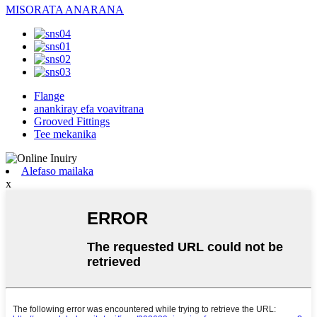
MISORATA ANARANA
Flange
anankiray efa voavitrana
Grooved Fittings
Tee mekanika
Alefaso mailaka
x