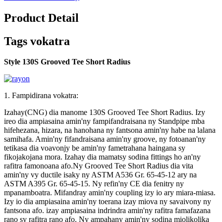
Product Detail
Tags vokatra
Style 130S Grooved Tee Short Radius
1. Fampidirana vokatra:
Izahay(CNG) dia manome 130S Grooved Tee Short Radius. Izy
ireo dia ampiasaina amin'ny fampifandraisana ny Standpipe mba
hifehezana, hizara, na hanohana ny fantsona amin'ny habe na lalana
samihafa. Amin'ny fifandraisana amin'ny groove, ny fotoanan'ny
tetikasa dia voavonjy be amin'ny fametrahana haingana sy
fikojakojana mora. Izahay dia mamatsy sodina fittings ho an'ny
rafitra famonoana afo.Ny Grooved Tee Short Radius dia vita
amin'ny vy ductile isaky ny ASTM A536 Gr. 65-45-12 ary na
ASTM A395 Gr. 65-45-15. Ny refin'ny CE dia fenitry ny
mpanamboatra. Mifandray amin'ny coupling izy io ary miara-miasa.
Izy io dia ampiasaina amin'ny toerana izay miova ny savaivony ny
fantsona afo. izay ampiasaina indrindra amin'ny rafitra famafazana
rano sy rafitra rano afo. Ny ampahany amin'ny sodina miolikolika