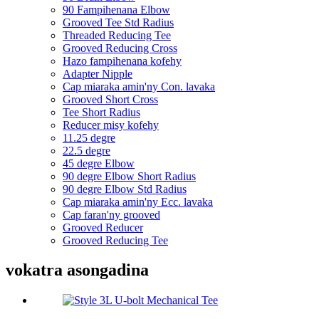
90 Fampihenana Elbow
Grooved Tee Std Radius
Threaded Reducing Tee
Grooved Reducing Cross
Hazo fampihenana kofehy
Adapter Nipple
Cap miaraka amin'ny Con. lavaka
Grooved Short Cross
Tee Short Radius
Reducer misy kofehy
11.25 degre
22.5 degre
45 degre Elbow
90 degre Elbow Short Radius
90 degre Elbow Std Radius
Cap miaraka amin'ny Ecc. lavaka
Cap faran'ny grooved
Grooved Reducer
Grooved Reducing Tee
vokatra asongadina