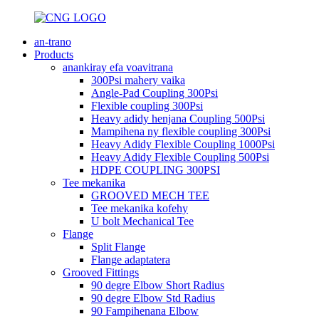
an-trano
Products
anankiray efa voavitrana
300Psi mahery vaika
Angle-Pad Coupling 300Psi
Flexible coupling 300Psi
Heavy adidy henjana Coupling 500Psi
Mampihena ny flexible coupling 300Psi
Heavy Adidy Flexible Coupling 1000Psi
Heavy Adidy Flexible Coupling 500Psi
HDPE COUPLING 300PSI
Tee mekanika
GROOVED MECH TEE
Tee mekanika kofehy
U bolt Mechanical Tee
Flange
Split Flange
Flange adaptatera
Grooved Fittings
90 degre Elbow Short Radius
90 degre Elbow Std Radius
90 Fampihenana Elbow