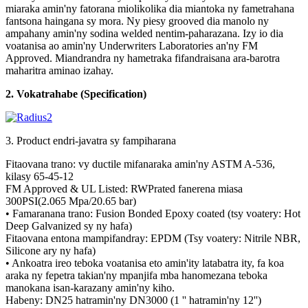
miaraka amin'ny fatorana miolikolika dia miantoka ny fametrahana
fantsona haingana sy mora. Ny piesy grooved dia manolo ny
ampahany amin'ny sodina welded nentim-paharazana. Izy io dia
voatanisa ao amin'ny Underwriters Laboratories an'ny FM
Approved. Miandrandra ny hametraka fifandraisana ara-barotra
maharitra aminao izahay.
2. Vokatra
habe (Specification)
3. Product endri-javatra sy fampiharana
Fitaovana trano: vy ductile mifanaraka amin'ny ASTM A-536,
kilasy 65-45-12
FM Approved & UL Listed: RWPrated fanerena miasa
300PSI(2.065 Mpa/20.65 bar)
• Famaranana trano: Fusion Bonded Epoxy coated (tsy voatery: Hot
Deep Galvanized sy ny hafa)
Fitaovana entona mampifandray: EPDM (Tsy voatery: Nitrile NBR,
Silicone ary ny hafa)
• Ankoatra ireo teboka voatanisa eto amin'ity latabatra ity, fa koa
araka ny fepetra takian'ny mpanjifa mba hanomezana teboka
manokana isan-karazany amin'ny kiho.
Habeny: DN25 hatramin'ny DN3000 (1 '' hatramin'ny 12'')