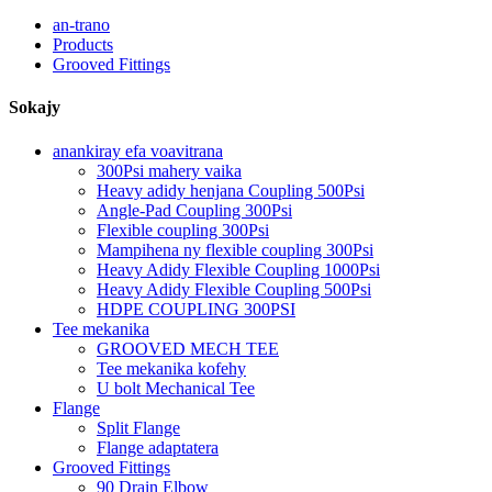
an-trano
Products
Grooved Fittings
Sokajy
anankiray efa voavitrana
300Psi mahery vaika
Heavy adidy henjana Coupling 500Psi
Angle-Pad Coupling 300Psi
Flexible coupling 300Psi
Mampihena ny flexible coupling 300Psi
Heavy Adidy Flexible Coupling 1000Psi
Heavy Adidy Flexible Coupling 500Psi
HDPE COUPLING 300PSI
Tee mekanika
GROOVED MECH TEE
Tee mekanika kofehy
U bolt Mechanical Tee
Flange
Split Flange
Flange adaptatera
Grooved Fittings
90 Drain Elbow